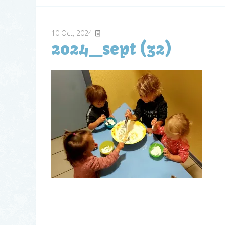
10
Oct, 2024
2024_sept (32)