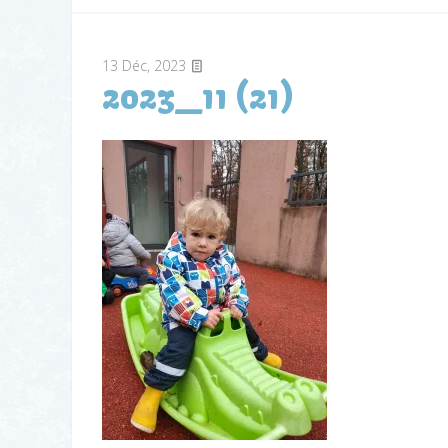
13
Déc, 2023
2023_11 (21)