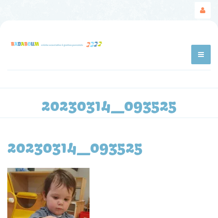
20230314_093525
20230314_093525